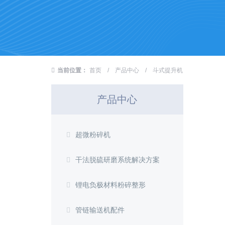
当前位置：
首页
/
产品中心
/
斗式提升机
产品中心
超微粉碎机
干法脱硫研磨系统解决方案
锂电负极材料粉碎整形
管链输送机配件