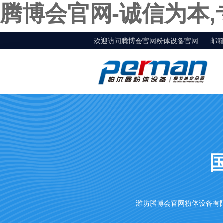
腾博会官网-诚信为本,
欢迎访问腾博会官网粉体设备官网
邮箱
潍坊腾博会官网粉体设备有